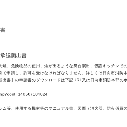
請書
用承認願出書
火煙、危険物品の使用、煙が出るような舞台演出、仮設キッチンで
身で申請し、許可を受けなければなりません。詳しくは日向市消防
願出書】の申請書のダウンロードは下記URL又は日向市消防本部の
y.php?cont=140507104024
ラム等、使用する機材等のマニュアル書、図面（消火器、防火係員の