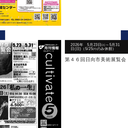
2026年 5月23日㈯～5月31
日(日)（5/25㈪のみ休館）
第４６回日向市美術展覧会