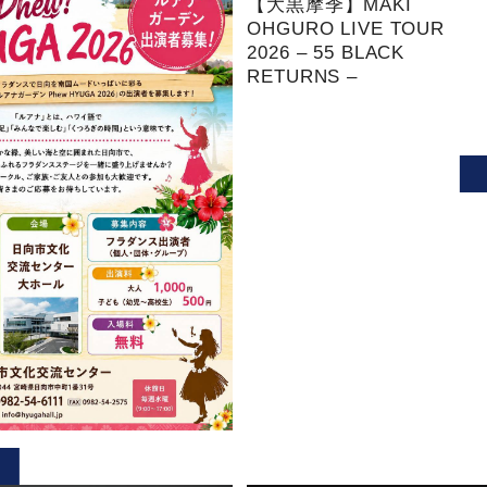
【大黒摩季】MAKI
OHGURO LIVE TOUR
2026 – 55 BLACK
RETURNS –